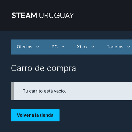
Saltar
al
contenido
Ofertas
PC
Xbox
Tarjetas
Carro de compra
Tu carrito está vacío.
Volver a la tienda