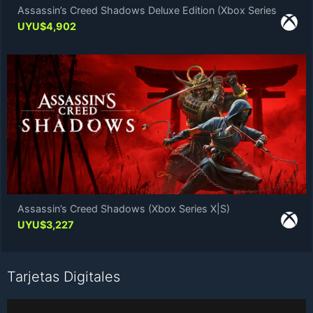
Assassin’s Creed Shadows Deluxe Edition (Xbox Series
X|S)
UYU$
4,902
Assassin’s Creed Shadows (Xbox Series X|S)
UYU$
3,227
Tarjetas Digitales