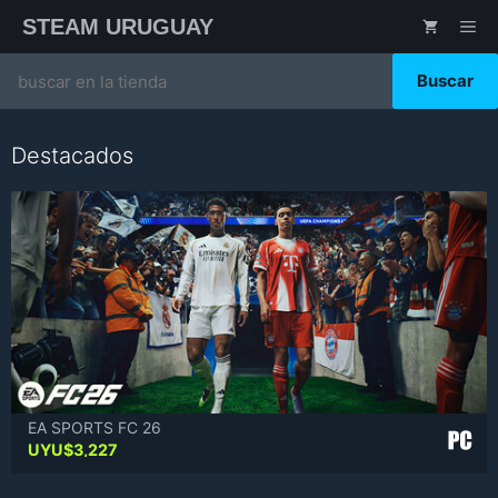
Saltar
STEAM URUGUAY
ME
al
contenido
Search
for:
Destacados
EA SPORTS FC 26
UYU$
3,227