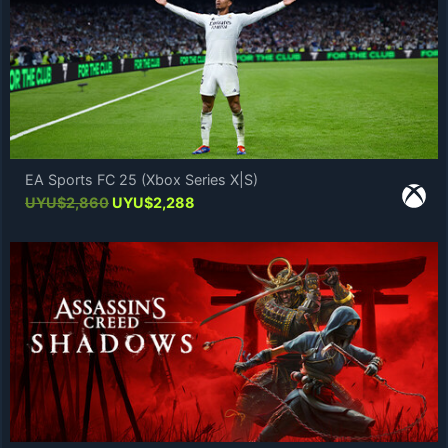
EA Sports FC 25 (Xbox Series X|S)
Original
Current
UYU$
2,860
UYU$
2,288
price
price
was:
is:
UYU$2,860.
UYU$2,288.