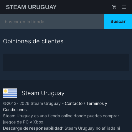
Saltar
STEAM URUGUAY
ME
al
contenido
Search
for:
Opiniones de clientes
Steam Uruguay
©2013- 2026 Steam Uruguay -
Contacto
/
Términos y
Condiciones
.
Steam Uruguay es una tienda online donde puedes comprar
juegos de PC y Xbox.
Descargo de responsabilidad
: Steam Uruguay no afiliada ni