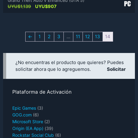
Grand Theft Auto V Enhanced (GTA 5)
Original
Current
UYU$
1,139
UYU$
907
price
price
was:
is:
UYU$1,139.
UYU$907.
←
1
2
3
…
11
12
13
14
¿No encuentras el producto que quieres? Puedes
solicitar ahora que lo agreguemos.
Solicitar
Plataforma de Activación
Epic Games
(3)
GOG.com
(6)
Microsoft Store
(2)
Origin (EA App)
(39)
Rockstar Social Club
(6)