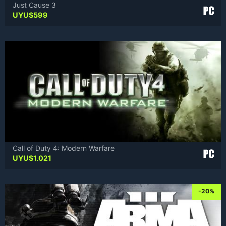
Just Cause 3
UYU$
599
Call of Duty 4: Modern Warfare
UYU$
1,021
-20%