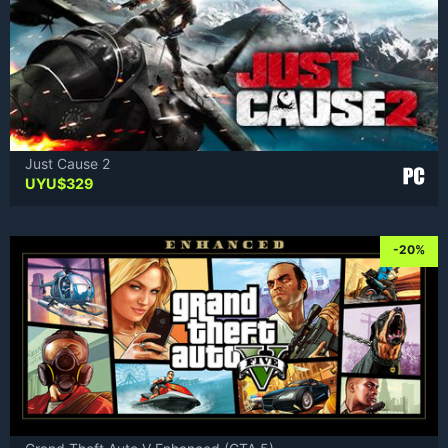
Just Cause 2
UYU$
329
-20%