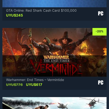
GTA Online: Red Shark Cash Card $100,000
UYU$
245
-20%
Warhammer: End Times – Vermintide
Original
Current
UYU$
776
UYU$
617
price
price
was:
is:
UYU$776.
UYU$617.