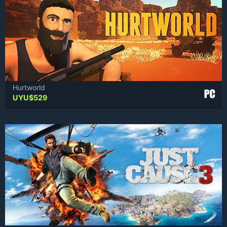
Hurtworld
UYU$
529