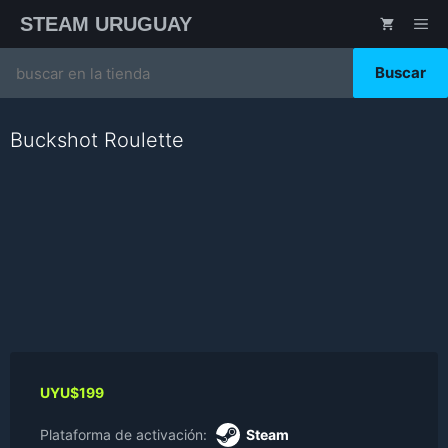
Saltar
STEAM URUGUAY
ME
al
contenido
Search
for:
Buckshot Roulette
UYU$
199
Plataforma de activación:
Steam