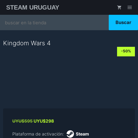
Saltar
STEAM URUGUAY
ME
al
contenido
Search
for:
Kingdom Wars 4
-50%
Original
Current
UYU$
595
UYU$
298
price
price
was:
is:
Plataforma de activación:
Steam