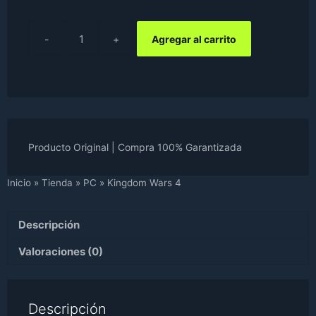
UYU$595.
UYU$298.
Agregar al carrito
Kingdom
Wars
4
cantidad
Producto Original | Compra 100% Garantizada
Inicio
»
Tienda
»
PC
»
Kingdom Wars 4
Descripción
Valoraciones (0)
Descripción