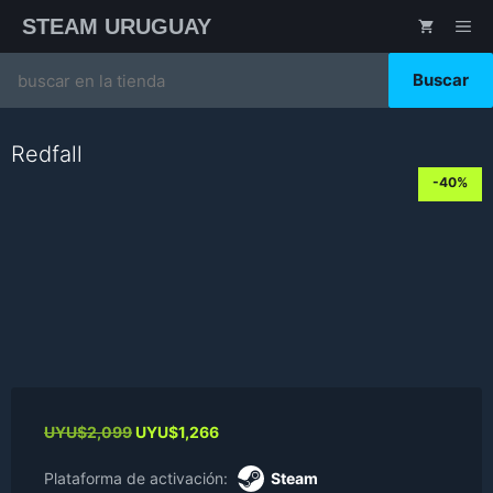
Saltar
STEAM URUGUAY
ME
al
contenido
Search
for:
Redfall
-40%
Original
Current
UYU$
2,099
UYU$
1,266
price
price
was:
is:
Plataforma de activación:
Steam