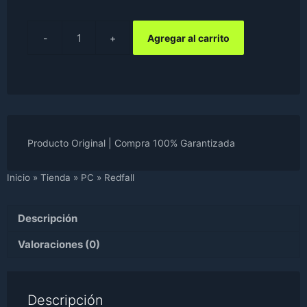
UYU$2,099.
UYU$1,266.
Agregar al carrito
Redfall
cantidad
Producto Original | Compra 100% Garantizada
Inicio
»
Tienda
»
PC
»
Redfall
Descripción
Valoraciones (0)
Descripción