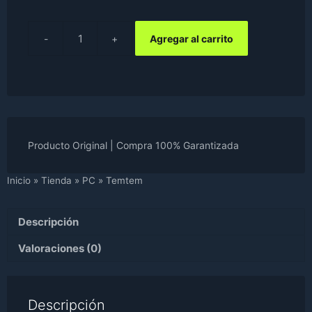
UYU$1,900.
UYU$1,430.
Agregar al carrito
Temtem
cantidad
Producto Original | Compra 100% Garantizada
Inicio
»
Tienda
»
PC
»
Temtem
Descripción
Valoraciones (0)
Descripción