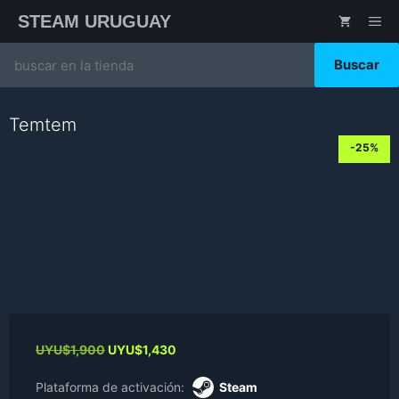
Saltar
STEAM URUGUAY
ME
al
contenido
Search
for:
Temtem
-25%
Original
Current
UYU$
1,900
UYU$
1,430
price
price
was:
is:
Plataforma de activación:
Steam