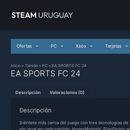
Saltar
al
contenido
Ofertas
PC
Xbox
Tarjetas
Inicio
»
Tienda
»
PC
»
EA SPORTS FC 24
EA SPORTS FC 24
Descripción
Valoraciones (0)
Descripción
Siéntete más cerca del juego con tres tecnologías de
sin igual en cada partido: HyperMotionV, PlayStyles o