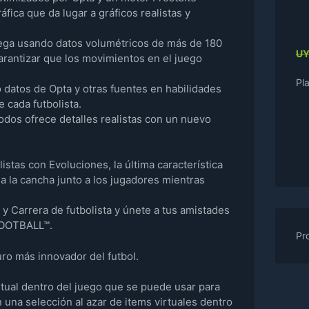
ica que da lugar a gráficos realistas y
ega usando datos volumétricos de más de 180
U
arantizar que los movimientos en el juego
Pl
 datos de Opta y otras fuentes en habilidades
e cada futbolista.
odos ofrece detalles realistas con un nuevo
EA
SP
istas con Evoluciones, la última característica
FC
 a la cancha junto a los jugadores mientras
24
ca
 y Carrera de futbolista y únete a tus amistades
FOOTBALL™.
Pr
ro más innovador del futbol.
tual dentro del juego que se puede usar para
n una selección al azar de items virtuales dentro