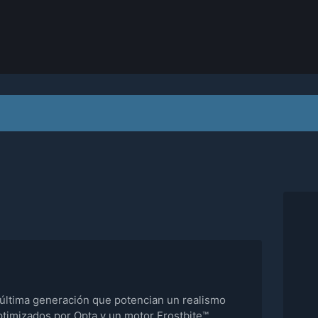
 última generación que potencian un realismo
ptimizados por Opta y un motor Frostbite™