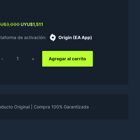
Original
Current
YU$
3,000
UYU$
1,511
price
price
was:
is:
ataforma de activación:
Origin (EA App)
UYU$3,000.
UYU$1,511.
Agregar al carrito
ORTS
ntidad
oducto Original | Compra 100% Garantizada