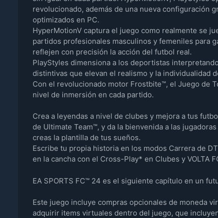
revolucionado, además de una nueva configuración gráf
optimizados en PC.
HyperMotionV captura el juego como realmente se ju
partidos profesionales masculinos y femeniles para g
reflejen con precisión la acción del futbol real.
PlayStyles dimensiona a los deportistas interpretando
distintivas que elevan el realismo y la individualidad d
Con el revolucionado motor Frostbite™, el Juego de T
nivel de inmersión en cada partido.
Crea a leyendas a nivel de clubes y mejora a tus futbol
de Ultimate Team™, y da la bienvenida a las jugadoras
creas la plantilla de tus sueños.
Escribe tu propia historia en los modos Carrera de DT
en la cancha con el Cross-Play* en Clubes y VOLTA 
EA SPORTS FC™ 24 es el siguiente capítulo en un futu
Este juego incluye compras opcionales de moneda vir
adquirir items virtuales dentro del juego, que incluye