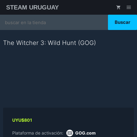
Saltar
STEAM URUGUAY
ME
al
contenido
Search
for:
The Witcher 3: Wild Hunt (GOG)
UYU$
801
Plataforma de activación:
GOG.com