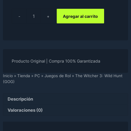
Agregar al carrito
The
Witcher
3:
Wild
Hunt
(GOG)
cantidad
Producto Original | Compra 100% Garantizada
Inicio
»
Tienda
»
PC
»
Juegos de Rol
»
The Witcher 3: Wild Hunt
(GOG)
Descripción
Valoraciones (0)